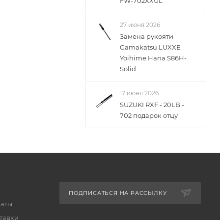
FW-702XXUL
27 июня 2026
Замена рукояти
Gamakatsu LUXXE
Yoihime Hana S86H-
Solid
17 июня 2026
SUZUKI RXF - 20LB -
702 подарок отцу
ПОДПИСАТЬСЯ НА РАССЫЛКУ
латы
тавки