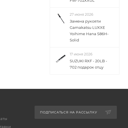
FW-702XXUL
27 июня 2026
Замена рукояти
Gamakatsu LUXXE
Yoihime Hana S86H-
Solid
17 июня 2026
SUZUKI RXF - 20LB -
702 подарок отцу
ПОДПИСАТЬСЯ НА РАССЫЛКУ
латы
тавки