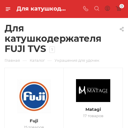
0
Для катушкодержателя FUJI TVS
Для
катушкодержателя
FUJI TVS
1
—
—
Главная
Каталог
Украшения для удочек
Matagi
17 товаров
Fuji
15 товаров