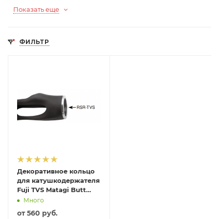
Показать еще
ФИЛЬТР
Декоративное кольцо
для катушкодержателя
Fuji TVS Matagi Butt
Trim Ring
Много
от
560 руб.