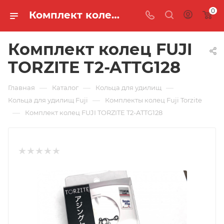
0
Комплект колец FUJI TORZITE T2-ATTG128 🐟 купить по цене 5 973 руб. в интернет-магазине "MASTER FISH"
Комплект колец FUJI
TORZITE T2-ATTG128
—
—
—
Главная
Каталог
Кольца для удилищ
—
Кольца для удилищ Fuji
Комплекты колец Fuji Torzite
—
Комплект колец FUJI TORZITE T2-ATTG128