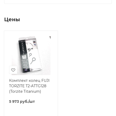
Цены
Комплект колец FUJI
TORZITE T2-ATTG128
(Torzite Titanium)
5 973
руб.
/шт