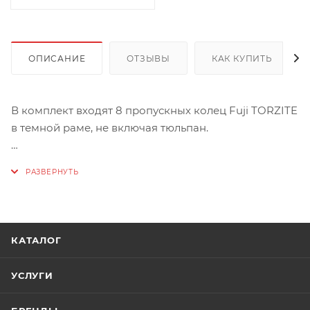
ОПИСАНИЕ
ОТЗЫВЫ
КАК КУПИТЬ
В комплект входят 8 пропускных колец Fuji TORZITE
в темной раме, не включая тюльпан.
В комплекте:
- T2-ATTG 12 - 1шт.
- T2-ATTG 8 - 1шт.
- T2-KTTG 6 -1шт.
- T2-KTTG 4 -1шт.
КАТАЛОГ
- T2-KTTG 3 -4шт.
УСЛУГИ
TORZITE – последнее поколение пропускных колец,
не имеющее аналогов в мире. Эти кольца известная