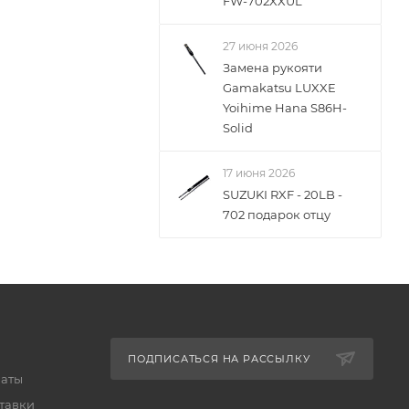
FW-702XXUL
27 июня 2026
Замена рукояти
Gamakatsu LUXXE
Yoihime Hana S86H-
Solid
17 июня 2026
SUZUKI RXF - 20LB -
702 подарок отцу
ПОДПИСАТЬСЯ НА РАССЫЛКУ
латы
тавки