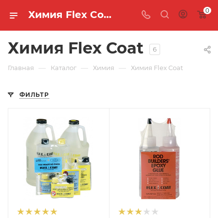
0
Химия Flex Coat 🐟 купить, цены в интернет-магазине "MASTER FISH"
Химия Flex Coat
6
—
—
—
Главная
Каталог
Химия
Химия Flex Coat
ФИЛЬТР