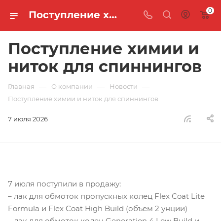
0
Поступление химии и ниток для спиннингов
Поступление химии и
ниток для спиннингов
—
—
—
Главная
О компании
Новости
Поступление химии и ниток для спиннингов
7 июля 2026
7 июля поступили в продажу:
– лак для обмоток пропускных колец Flex Coat Lite
Formula и Flex Coat High Build (объем 2 унции)
– лак для обмоток колец Generation 4 Low Build и