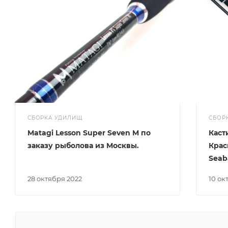
СБОРКА УДИЛИЩ
СБОР
Matagi Lesson Super Seven M по
Каст
заказу рыболова из Москвы.
Крас
Seab
28 октября 2022
10 о