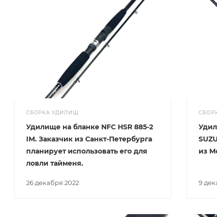
СБОРКА УДИЛИЩ
СБОР
Удилище на бланке NFC HSR 885-2
Удил
IM. Заказчик из Санкт-Петербурга
SUZU
планирует использовать его для
из М
ловли тайменя.
26 декабря 2022
9 де