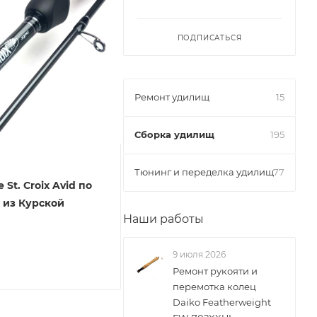
ПОДПИСАТЬСЯ
Ремонт удилищ
15
Сборка удилищ
195
Тюнинг и переделка удилищ
77
 St. Croix Avid по
 из Курской
Наши работы
9 июля 2026
Ремонт рукояти и
перемотка колец
Daiko Featherweight