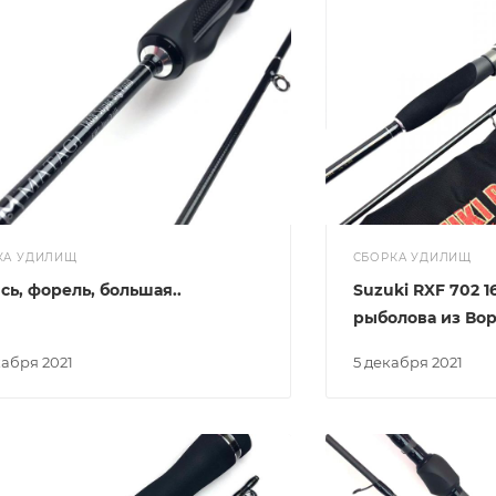
КА УДИЛИЩ
СБОРКА УДИЛИЩ
сь, форель, большая..
Suzuki RXF 702 1
рыболова из Во
екабря 2021
5 декабря 2021