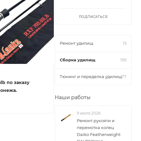
ПОДПИСАТЬСЯ
Ремонт удилищ
15
Сборка удилищ
195
Тюнинг и переделка удилищ
77
6lb по заказу
ронежа.
Наши работы
9 июля 2026
Ремонт рукояти и
перемотка колец
Daiko Featherweight