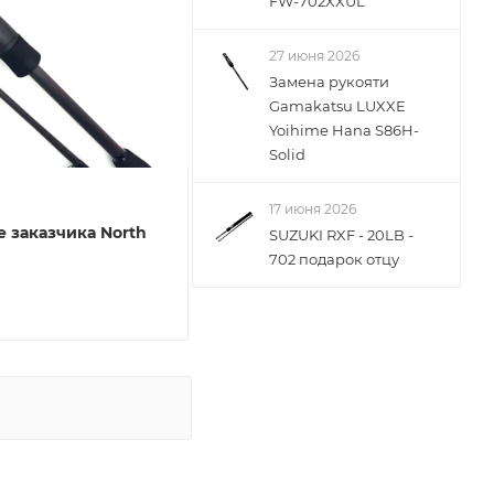
FW-702XXUL
27 июня 2026
Замена рукояти
Gamakatsu LUXXE
Yoihime Hana S86H-
Solid
17 июня 2026
е заказчика North
SUZUKI RXF - 20LB -
702 подарок отцу