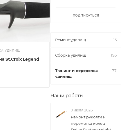
ПОДПИСАТЬСЯ
Ремонт удилищ
15
КА УДИЛИЩ
Сборка удилищ
195
а St.Croix Legend
Тюнинг и переделка
77
удилищ
Наши работы
9 июля 2026
Ремонт рукояти и
перемотка колец
Daiko Featherweight