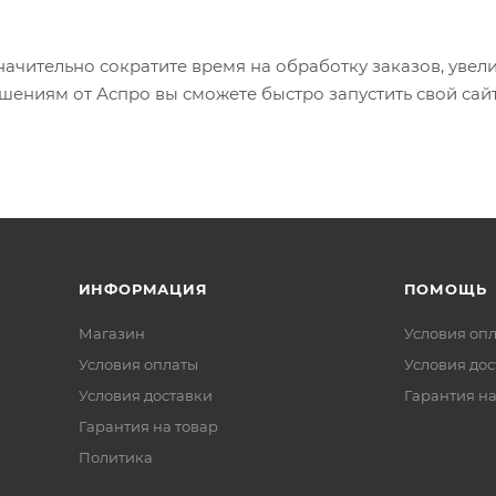
ачительно сократите время на обработку заказов, увелич
ениям от Аспро вы сможете быстро запустить свой сайт 
ИНФОРМАЦИЯ
ПОМОЩЬ
Магазин
Условия оп
Условия оплаты
Условия дос
Условия доставки
Гарантия на
Гарантия на товар
Политика