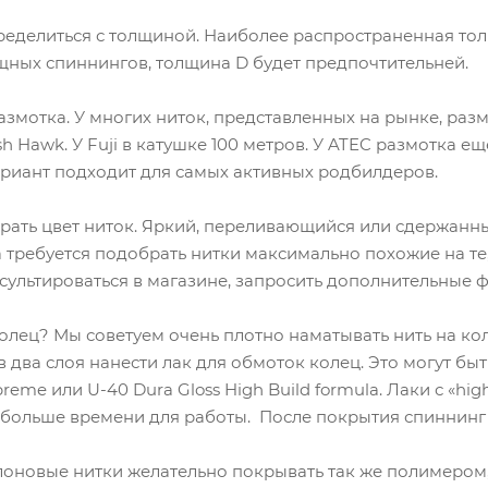
ределиться с толщиной. Наиболее распространенная тол
щных спиннингов, толщина D будет предпочтительней.
мотка. У многих ниток, представленных на рынке, размот
sh Hawk. У Fuji в катушке 100 метров. У ATEC размотка е
ариант подходит для самых активных родбилдеров.
рать цвет ниток. Яркий, переливающийся или сдержанн
а требуется подобрать нитки максимально похожие на те,
сультироваться в магазине, запросить дополнительные 
олец? Мы советуем очень плотно наматывать нить на ко
 два слоя нанести лак для обмоток колец. Это могут быть л
preme или U-40 Dura Gloss High Build formula. Лаки с «hi
т больше времени для работы. После покрытия спиннинг 
оновые нитки желательно покрывать так же полимером, 