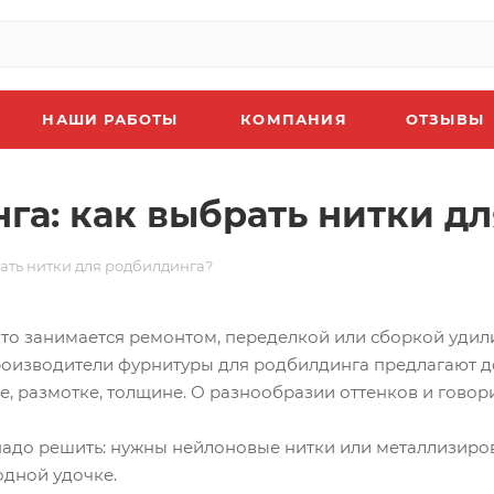
НАШИ РАБОТЫ
КОМПАНИЯ
ОТЗЫВЫ
га: как выбрать нитки д
ать нитки для родбилдинга?
кто занимается ремонтом, переделкой или сборкой уди
роизводители фурнитуры для родбилдинга предлагают д
е, размотке, толщине. О разнообразии оттенков и говори
надо решить: нужны нейлоновые нитки или металлизирова
одной удочке.