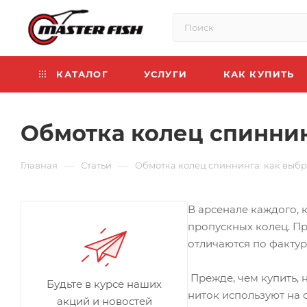
КАТАЛОГ
УСЛУГИ
КАК КУПИТЬ
Обмотка колец спиннин
—
—
Главная
Статьи
Обмотка колец спиннинга: как выбр
В арсенале каждого, 
пропускных колец. П
отличаются по фактур
Прежде, чем купить, 
Будьте в курсе наших
ниток используют на 
акций и новостей