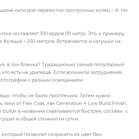
щина нити для перемотки пропускных колец – А. Но
ка составляет 100 ярдов (91 метр). Это, к примеру,
ще больше – 250 метров. Встречаются и катушки на
ый, в тон бланка? Традиционно самый популярный
 что есть на удилище. Если возникли затруднения,
фотографии с разным освещением.
льцо, чтобы не было проплешин. Затем нужно
аки от Flex Coat, лак Generation 4 Low Build Finish,
gh build» в названии схватываются быстрее, составы с
сушат в общей сложности сутки.
который позволит сохранить их цвет без