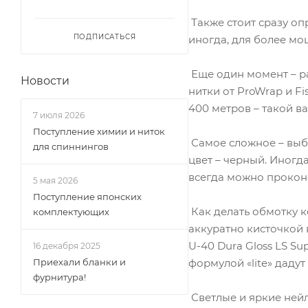
Также стоит сразу оп
ПОДПИСАТЬСЯ
иногда, для более мо
Еще один момент – раз
Новости
нитки от ProWrap и Fi
400 метров – такой в
7 июля 2026
Поступление химии и ниток
Самое сложное – выб
для спиннингов
цвет – черный. Иногд
всегда можно прокон
5 мая 2026
Поступление японских
Как делать обмотку к
комплектующих
аккуратно кисточкой в
U-40 Dura Gloss LS Su
16 декабря 2025
Приехали бланки и
формулой «lite» даду
фурнитура!
Светлые и яркие нейл