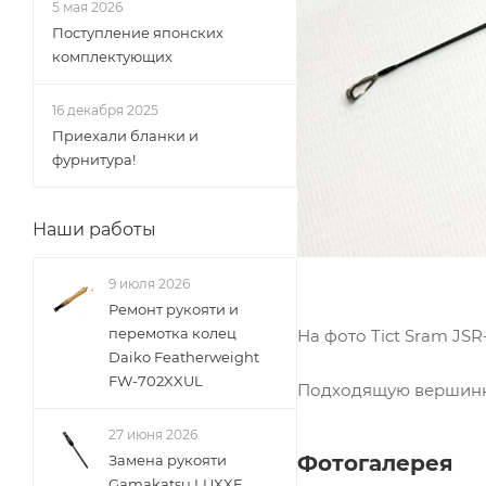
5 мая 2026
Поступление японских
комплектующих
16 декабря 2025
Приехали бланки и
фурнитура!
Наши работы
9 июля 2026
Ремонт рукояти и
перемотка колец
На фото Tict Sram JS
Daiko Featherweight
FW-702XXUL
Подходящую вершинку
27 июня 2026
Фотогалерея
Замена рукояти
Gamakatsu LUXXE