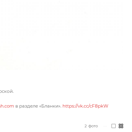
рской.
sh.com
в разделе «Бланки».
https://vk.cc/cF8pkW
2
фото
—