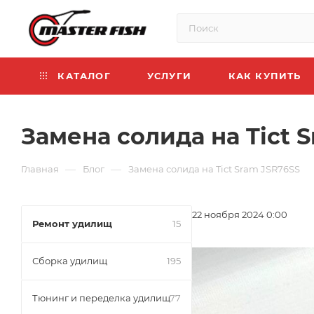
КАТАЛОГ
УСЛУГИ
КАК КУПИТЬ
Замена солида на Tict 
—
—
Главная
Блог
Замена солида на Tict Sram JSR76SS
22 ноября 2024 0:00
Ремонт удилищ
15
Сборка удилищ
195
Тюнинг и переделка удилищ
77