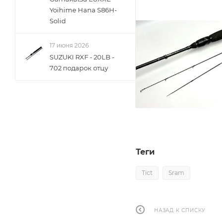
Yoihime Hana S86H-
Solid
17 июня 2026
SUZUKI RXF - 20LB -
702 подарок отцу
Теги
Tict
Sram
НАЗАД К СПИСКУ