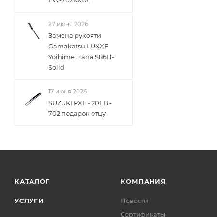
27 июня 2026
Замена рукояти
Gamakatsu LUXXE
Yoihime Hana S86H-
Solid
17 июня 2026
SUZUKI RXF - 20LB -
702 подарок отцу
КАТАЛОГ
КОМПАНИЯ
УСЛУГИ
Новости
Сертификаты