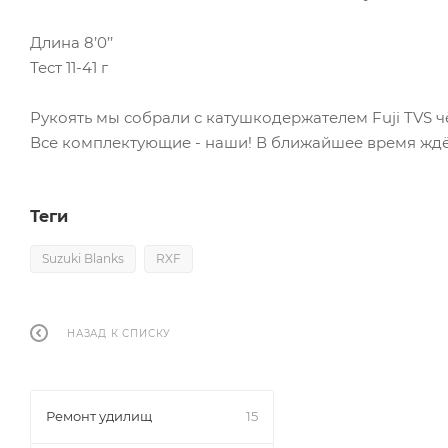
Длина 8’0’’
Тест 11-41 г
Рукоять мы собрали с катушкодержателем Fuji TVS чё
Все комплектующие - наши! В ближайшее время жд
Теги
Suzuki Blanks
RXF
НАЗАД К СПИСКУ
Ремонт удилищ
15