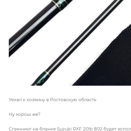
Уехал к хозяину в Ростовскую область
Ну хорош же?
Спиннинг на бланке Suzuki RXF 20lb 802 будет испо