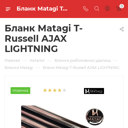
0
Бланк Matagi T-Russell AJAX LIGHTNING 🐟 купить по цене 20 317 руб. в интернет-магазине "MASTER FISH"
Бланк Matagi T-
Russell AJAX
LIGHTNING
—
—
—
Главная
Каталог
Бланки рыболовных удилищ
—
Бланки Matagi
Бланк Matagi T-Russell AJAX LIGHTNING
Новинка