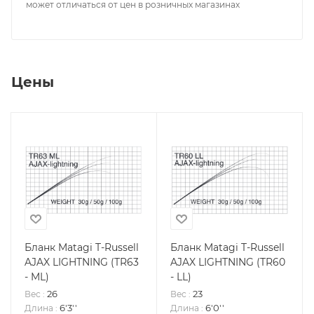
может отличаться от цен в розничных магазинах
Цены
Бланк Matagi T-Russell
Бланк Matagi T-Russell
AJAX LIGHTNING (TR63
AJAX LIGHTNING (TR60
- ML)
- LL)
26
23
Вес
:
Вес
:
6'3''
6'0''
Длина
:
Длина
: