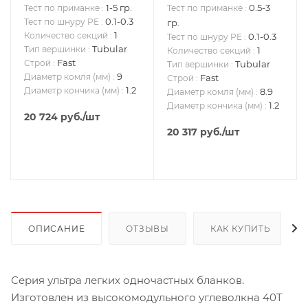
1-5 гр.
0.5-3
Тест по приманке
:
Тест по приманке
:
0.1-0.3
Тест по шнуру PE
:
гр.
1
Количество секций
:
0.1-0.3
Тест по шнуру PE
:
Tubular
Тип вершинки
:
1
Количество секций
:
Fast
Строй
:
Tubular
Тип вершинки
:
9
Диаметр комля (мм)
:
Fast
Строй
:
1.2
Диаметр кончика (мм)
:
8.9
Диаметр комля (мм)
:
1.2
Диаметр кончика (мм)
:
20 724
руб.
/шт
20 317
руб.
/шт
ОПИСАНИЕ
ОТЗЫВЫ
КАК КУПИТЬ
Серия ультра легких одночастных бланков.
Изготовлен из высокомодульного углеволкна 40T