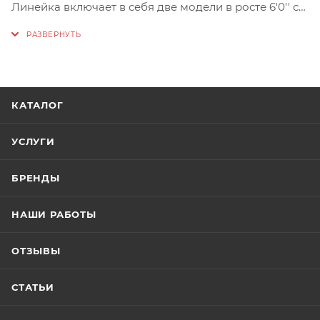
Линейка включает в себя две модели в росте 6'0'' с
тестом 0.5-3гр и 6'3'' с тестом 1-5гр
Отлично подойдет для микроджига, мелких не
упористых воблеров и колеблющихся блесен в
пределе теста.
Строгий и в тоже время очень вязкий бланк.
КАТАЛОГ
Доставка возможна только компанией СДЭК.
УСЛУГИ
БРЕНДЫ
НАШИ РАБОТЫ
ОТЗЫВЫ
СТАТЬИ