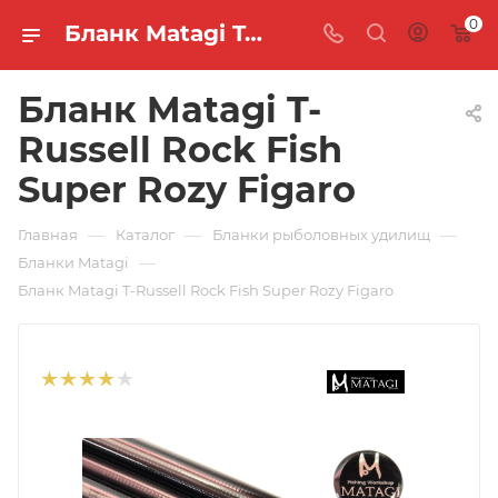
0
Бланк Matagi T-Russell Rock Fish Super Rozy Figaro 🐟 купить по цене 12 089 руб. в интернет-магазине "MASTER FISH"
Бланк Matagi T-
Russell Rock Fish
Super Rozy Figaro
—
—
—
Главная
Каталог
Бланки рыболовных удилищ
—
Бланки Matagi
Бланк Matagi T-Russell Rock Fish Super Rozy Figaro