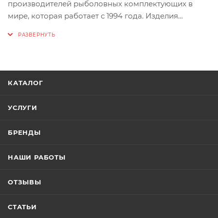
производителей рыболовных комплектующих в
мире, которая работает с 1994 года. Изделия
компании отличаются высоким качеством и
пользуются популярностью среди родбилдеров.
Производство расположено в Японии.
Бланк Matagi T-Russell Rock Fish Super Rozy Figaro
КАТАЛОГ
– представитель класса «Рокфиш». Мощный комель
и вершинка солид делает его универсальным в
УСЛУГИ
классе ультралайт. Этот бланк идеален как для
микроджига, так и металлджига в диапазоне теста!
БРЕНДЫ
Бланк доставляется в фирменной упаковке Matagi и
НАШИ РАБОТЫ
трубе. Упаковка за счет MASTER FISH.
ОТЗЫВЫ
Доставка возможна только компанией СДЭК.
СТАТЬИ