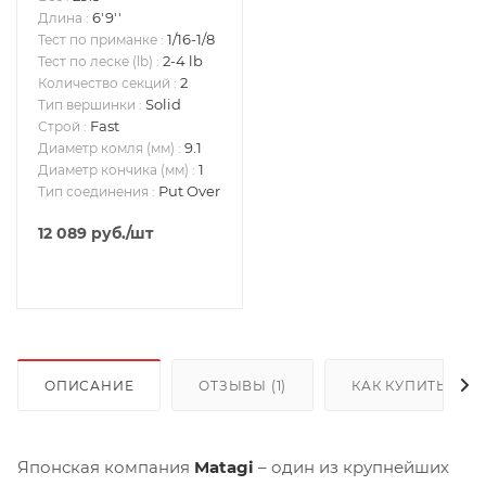
6'9''
Длина
:
1/16-1/8
Тест по приманке
:
2-4 lb
Тест по леске (lb)
:
2
Количество секций
:
Solid
Тип вершинки
:
Fast
Строй
:
9.1
Диаметр комля (мм)
:
1
Диаметр кончика (мм)
:
Put Over
Тип соединения
:
12 089
руб.
/шт
ОПИСАНИЕ
ОТЗЫВЫ (1)
КАК КУПИТЬ
Японская компания
Matagi
– один из крупнейших