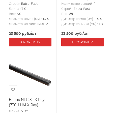
Extra-Fast
1
Строй
:
Количество секций
:
7'0''
Extra-Fast
Длина
:
Строй
:
40
59
Вес
:
Вес
:
13.4
14.4
Диаметр комля (мм)
:
Диаметр комля (мм)
:
2
1.8
Диаметр кончика (мм)
:
Диаметр кончика (мм)
:
23 500
руб.
/шт
23 500
руб.
/шт
В КОРЗИНУ
В КОРЗИНУ
Бланк NFC SJ X-Ray
(736-1 HM X-Ray)
7'3''
Длина
: