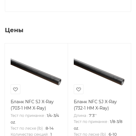
Цены
Бланк NFC SJ X-Ray
Бланк NFC SJ X-Ray
(703-1 HM X-Ray)
(732-1 HM X-Ray)
1/4-3/4
7'3''
Тест по приманке
:
Длина
:
1/8-3/8
Тест по приманке
:
oz.
8-14
oz.
Тест по леске (lb)
:
1
6-10
Количество секций
:
Тест по леске (lb)
: