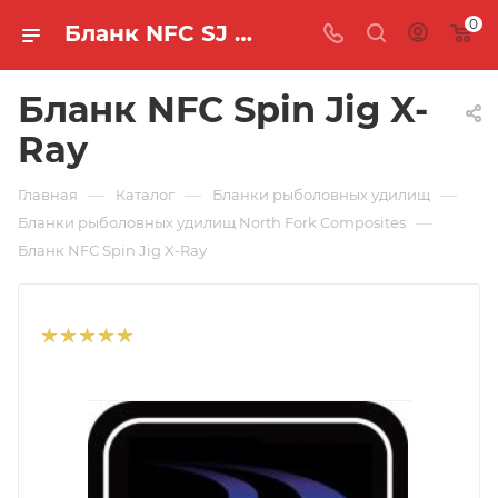
0
Бланк NFC SJ X-Ray 🐟 купить по цене 23 500 руб. в интернет-магазине "MASTER FISH"
Бланк NFC Spin Jig X-
Ray
—
—
—
Главная
Каталог
Бланки рыболовных удилищ
—
Бланки рыболовных удилищ North Fork Composites
Бланк NFC Spin Jig X-Ray