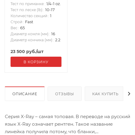
1/4-1 oz.
Тест по приманке
:
10-17
Тест по леске (lb)
:
1
Количество секций
:
Fast
Строй
:
65
Вес
:
16
Диаметр комля (мм)
:
2.2
Диаметр кончика (мм)
:
23 500
руб.
/шт
В КОРЗИНУ
ОПИСАНИЕ
ОТЗЫВЫ
КАК КУПИТЬ
Серия X-Ray – самая топовая. В переводе на русский
язык X-Ray означает рентген. Такое название
линейка получила потому, что бланки,