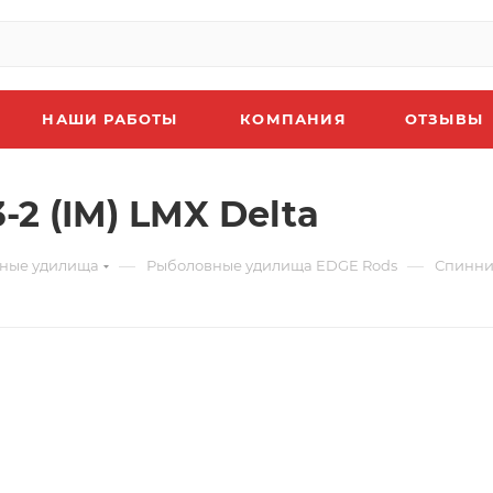
НАШИ РАБОТЫ
КОМПАНИЯ
ОТЗЫВЫ
2 (IM) LMX Delta
—
—
ные удилища
Рыболовные удилища EDGE Rods
Спиннин