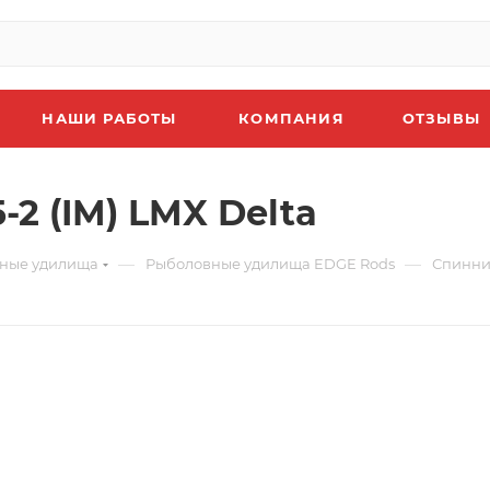
НАШИ РАБОТЫ
КОМПАНИЯ
ОТЗЫВЫ
2 (IM) LMX Delta
—
—
ные удилища
Рыболовные удилища EDGE Rods
Спиннин