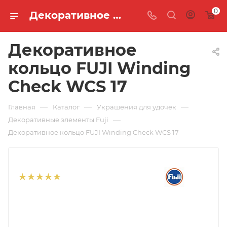
0
Декоративное кольцо FUJI Winding Check WCS 17 🐟 купить по цене 200 руб. в интернет-магазине "MASTER FISH"
Декоративное
кольцо FUJI Winding
Check WCS 17
—
—
—
Главная
Каталог
Украшения для удочек
—
Декоративные элементы Fuji
Декоративное кольцо FUJI Winding Check WCS 17