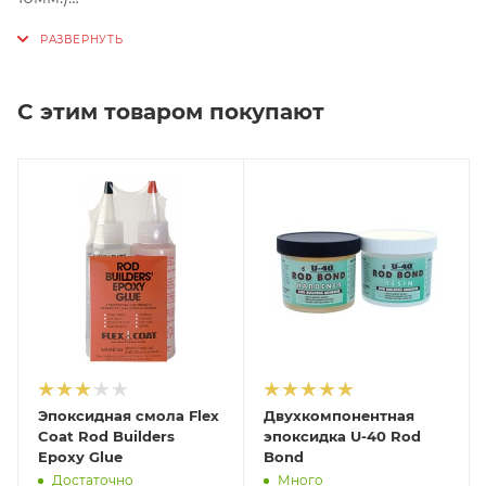
But grip для разнесенных рукоятей (SGFBE-1) (EVA
длина 46мм. диаметр 31мм, диаметр отверстия 8мм)
С этим товаром покупают
But grip для разнесенных рукоятей (SGFBE-1) (EVA
длина 56мм. диаметр 22мм - 31мм, диаметр
отверстия 10мм)
Эпоксидная смола Flex
Двухкомпонентная
Coat Rod Builders
эпоксидка U-40 Rod
Epoxy Glue
Bond
Достаточно
Много