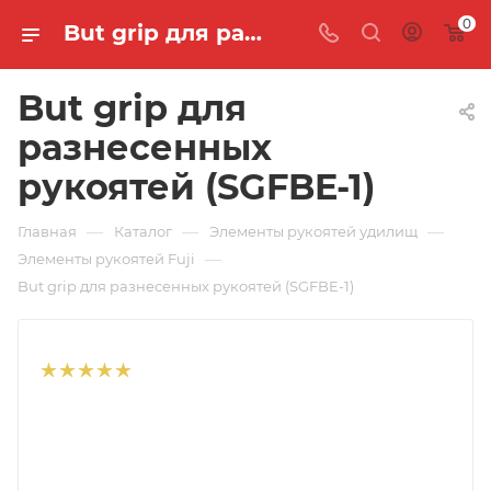
0
But grip для разнесенных рукоятей (SGFBE-1) 🐟 купить по цене 495 руб. в интернет-магазине "MASTER FISH"
But grip для
разнесенных
рукоятей (SGFBE-1)
—
—
—
Главная
Каталог
Элементы рукоятей удилищ
—
Элементы рукоятей Fuji
But grip для разнесенных рукоятей (SGFBE-1)