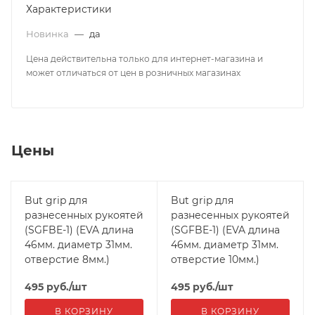
Характеристики
Новинка
—
да
Цена действительна только для интернет-магазина и
может отличаться от цен в розничных магазинах
Цены
But grip для
But grip для
разнесенных рукоятей
разнесенных рукоятей
(SGFBE-1) (EVA длина
(SGFBE-1) (EVA длина
46мм. диаметр 31мм.
46мм. диаметр 31мм.
отверстие 8мм.)
отверстие 10мм.)
495
руб.
/шт
495
руб.
/шт
В КОРЗИНУ
В КОРЗИНУ