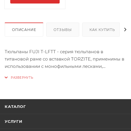
ОПИСАНИЕ
ОТЗЫВЫ
КАК КУПИТЬ
Тюльпаны FUJI T-LFTT - серия тюльпанов в
титановой раме со вставкой TORZITE, применимы в
использовании с монофильными лесками,
полиэстерами и флюорокарбоном.
Рама кольца изготовлена из титана, а вставка,
получившая название TORZITE, - из нового
высокопрочного материала. Это слово образовано
КАТАЛОГ
от TORUS (форма кольца - тор) и ZITE
(коммерческое название минерала).
УСЛУГИ