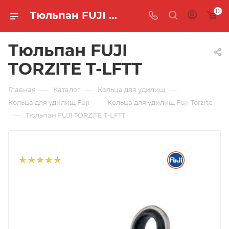
0
Тюльпан FUJI TORZITE T-LFTT 🐟 купить по цене 1 415 руб. в интернет-магазине "MASTER FISH"
Тюльпан FUJI
TORZITE T-LFTT
—
—
—
Главная
Каталог
Кольца для удилищ
—
Кольца для удилищ Fuji
Кольца для удилищ Fuji Torzite
—
Тюльпан FUJI TORZITE T-LFTT