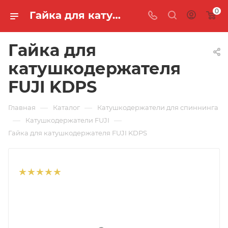
0
Гайка для катушкодержателя FUJI KDPS 🐟 купить по цене 495 руб. в интернет-магазине "MASTER FISH"
Гайка для
катушкодержателя
FUJI KDPS
—
—
Главная
Каталог
Катушкодержатели для спиннинга
—
—
Катушкодержатели FUJI
Гайка для катушкодержателя FUJI KDPS