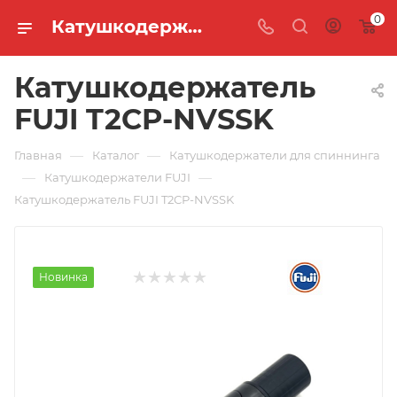
0
Катушкодержатель FUJI T2CP-NVSSK 🐟 купить по цене 4 719 руб. в интернет-магазине "MASTER FISH"
Катушкодержатель
FUJI T2CP-NVSSK
—
—
Главная
Каталог
Катушкодержатели для спиннинга
—
—
Катушкодержатели FUJI
Катушкодержатель FUJI T2CP-NVSSK
Новинка