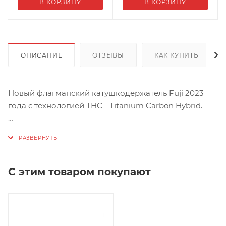
В КОРЗИНУ
В КОРЗИНУ
ОПИСАНИЕ
ОТЗЫВЫ
КАК КУПИТЬ
Новый флагманский катушкодержатель Fuji 2023
года с технологией THC - Titanium Carbon Hybrid.
Отличаются повышенной жесткостью, изготовлены
из высокомодульного углерода - карбона и
идеально подходят для сборки высококлассного
спиннинга.
С этим товаром покупают
Не совместим с элементами рукояти для
катушкодержателя модели VSS, тоже самое касается
гайки затяжки катушки, привычные элементы для