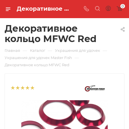
0
Декоративное кольцо MFWC Red 🐟 купить по цене 195 руб. в интернет-магазине "MASTER FISH"
Декоративное
кольцо MFWC Red
—
—
—
Главная
Каталог
Украшения для удочек
—
Украшения для удочек Master Fish
Декоративное кольцо MFWC Red