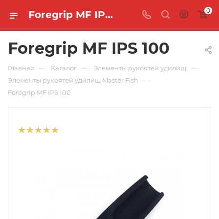
0
Foregrip MF IPS 100 🐟 купить по цене 790 руб. в интернет-магазине "MASTER FISH"
Foregrip MF IPS 100
—
—
—
Главная
Каталог
Элементы рукоятей удилищ
—
Элементы рукоятей удилищ Master Fish
Foregrip MF IPS 100