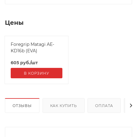
Цены
Foregrip Matagi AE-
KD16b (EVA)
605
руб.
/шт
В КОРЗИНУ
ОТЗЫВЫ
КАК КУПИТЬ
ОПЛАТА
Д