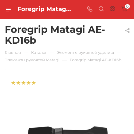
0
Foregrip Matagi AE-KD16b 🐟 купить по цене 605 руб. в интернет-магазине "MASTER FISH"
Foregrip Matagi AE-
KD16b
—
—
—
Главная
Каталог
Элементы рукоятей удилищ
—
Элементы рукоятей Matagi
Foregrip Matagi AE-KD16b