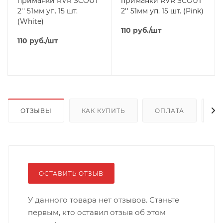
приманки RVR SCOUT
приманки RVR SCOUT
2'' 51мм уп. 15 шт.
2'' 51мм уп. 15 шт. (Pink)
(White)
110
руб.
/шт
110
руб.
/шт
ОТЗЫВЫ
КАК КУПИТЬ
ОПЛАТА
Д
ОСТАВИТЬ ОТЗЫВ
У данного товара нет отзывов. Станьте
первым, кто оставил отзыв об этом