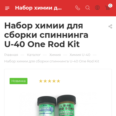
0
Набор химии для сборки U-40 One Rod Kit 🐟 купить по цене 2 350 руб. в интернет-магазине "MASTER FISH"
Набор химии для
сборки спиннинга
U-40 One Rod Kit
—
—
—
—
Главная
Каталог
Химия
Химия U-40
Набор химии для сборки спиннинга U-40 One Rod Kit
Новинка