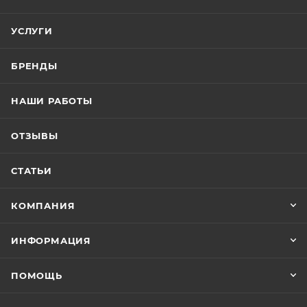
по 10 граммов).
УСЛУГИ
2. Два шприца объемом 3 куб. см для точного
измерения LS Supreme Epoxy Finish.
БРЕНДЫ
3. Популярный клей для ремонта удилищ,
НАШИ РАБОТЫ
склеивания рукояти и декоративных элементов
спиннингов Rod Bond, состоящий из смолы и
ОТЗЫВЫ
отвердителя по 1/4 унции (по 7 граммов).
СТАТЬИ
КОМПАНИЯ
ИНФОРМАЦИЯ
ПОМОЩЬ