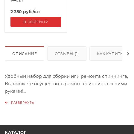
2 350
руб.
/шт
В КОРЗИНУ
ОПИСАНИЕ
ОТЗЫВЫ (1)
КАК КУПИТЬ
Удобный набор для сборки или ремонта спиннинга.
Вы сможете осуществить ремонт спиннинга своими
руками!
В набор входят:
1. Лак для обмоток колец LS Supreme Epoxy
Finish (смола и отвердитель по 1/3 унции - примерно
КАТАЛОГ