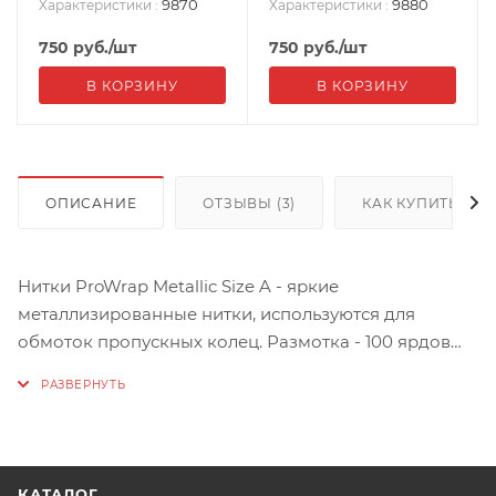
9870
9880
Характеристики
:
Характеристики
:
750
руб.
/шт
750
руб.
/шт
В КОРЗИНУ
В КОРЗИНУ
ОПИСАНИЕ
ОТЗЫВЫ (3)
КАК КУПИТЬ
Нитки ProWrap Metallic Size A - яркие
металлизированные нитки, используются для
обмоток пропускных колец. Размотка - 100 ярдов
(порядка 90 метров).
КАТАЛОГ