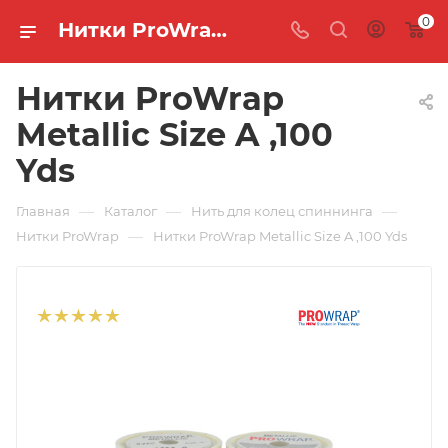
0
Нитки ProWrap Metallic Size A ,100 Yds 🐟 купить по цене 750 руб. в интернет-магазине "MASTER FISH"
Нитки ProWrap
Metallic Size A ,100
Yds
—
—
—
Главная
Каталог
Нить для колец спиннинга
—
Нитки ProWrap
Нитки ProWrap Metallic Size A ,100 Yds